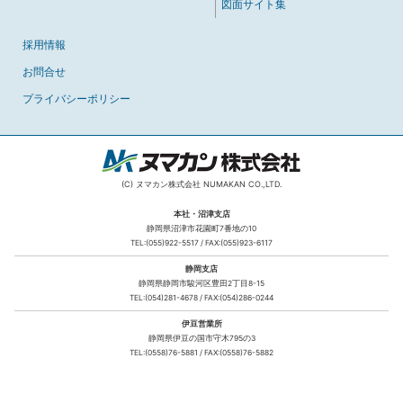
図面サイト集
採用情報
お問合せ
プライバシーポリシー
(C) ヌマカン株式会社 NUMAKAN CO.,LTD.
本社・沼津支店
静岡県沼津市花園町7番地の10
TEL:(055)922-5517 / FAX:(055)923-6117
静岡支店
静岡県静岡市駿河区豊田2丁目8-15
TEL:(054)281-4678 / FAX:(054)286-0244
伊豆営業所
静岡県伊豆の国市守木795の3
TEL:(0558)76-5881 / FAX:(0558)76-5882