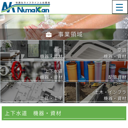
メインコンテンツに移動
ME
事業領域
衛生
空調
機器・資材
機器・資材
上下水道
機器・資材
配管資材
土木・インフラ
工具・ＩＴ
機器・資材
上下水道 機器・資材