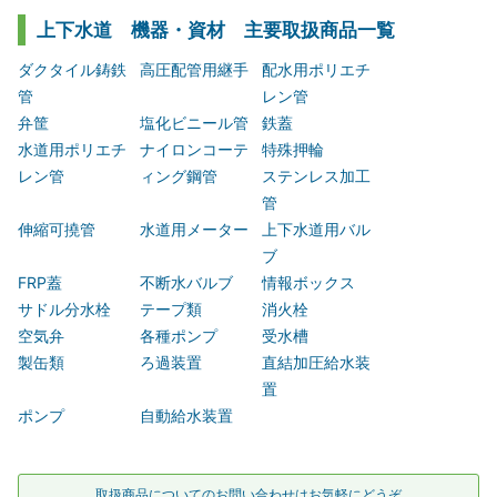
上下水道 機器・資材 主要取扱商品一覧
ダクタイル鋳鉄
高圧配管用継手
配水用ポリエチ
管
レン管
弁筐
塩化ビニール管
鉄蓋
水道用ポリエチ
ナイロンコーテ
特殊押輪
レン管
ィング鋼管
ステンレス加工
管
伸縮可撓管
水道用メーター
上下水道用バル
ブ
FRP蓋
不断水バルブ
情報ボックス
サドル分水栓
テープ類
消火栓
空気弁
各種ポンプ
受水槽
製缶類
ろ過装置
直結加圧給水装
置
ポンプ
自動給水装置
取扱商品についてのお問い合わせはお気軽にどうぞ