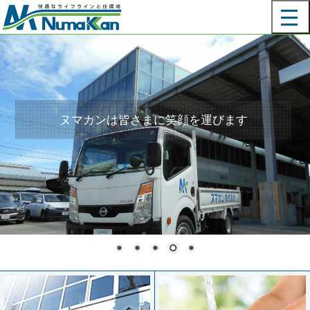
メインコンテンツに移動
ME
ヌマカンは皆さまに笑顔を運びます